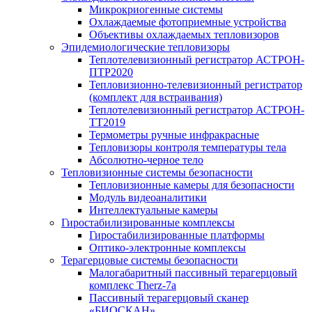
Микрокриогенные системы
Охлаждаемые фотоприемные устройства
Объективы охлаждаемых тепловизоров
Эпидемиологические тепловизоры
Теплотелевизионный регистратор АСТРОН-
ПТР2020
Тепловизионно-телевизионный регистратор
(комплект для встраивания)
Теплотелевизионный регистратор АСТРОН-
ТТ2019
Термометры ручные инфракрасные
Тепловизоры контроля температуры тела
Абсолютно-черное тело
Тепловизионные системы безопасности
Тепловизионные камеры для безопасности
Модуль видеоаналитики
Интеллектуальные камеры
Гиростабилизированные комплексы
Гиростабилизированные платформы
Оптико-электронные комплексы
Терагерцовые системы безопасности
Малогабаритный пассивный терагерцовый
комплекс Therz-7a
Пассивный терагерцовый сканер
«БИОСКАН»