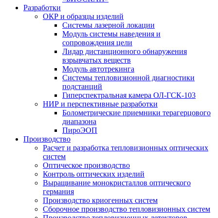
Разработки
ОКР и образцы изделий
Системы лазерной локации
Модуль системы наведения и
сопровождения цели
Лидар дистанционного обнаружения
взрывчатых веществ
Модуль автотрекинга
Cистемы тепловизионной диагностики
подстанций
Гиперспектральная камера ОЛ-ГСК-103
НИР и перспективные разработки
Болометрические приемники терагерцового
диапазона
ПироЭОП
Производство
Расчет и разработка тепловизионных оптических
систем
Оптическое производство
Контроль оптических изделий
Выращивание монокристаллов оптического
германия
Производство криогенных систем
Сборочное производство тепловизионных систем
Производство тепловизионных детекторов