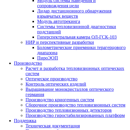
Модуль системы наведения и
сопровождения цели
Лидар дистанционного обнаружения
взрывчатых веществ
Модуль автотрекинга
Cистемы тепловизионной диагностики
подстанций
Гиперспектральная камера ОЛ-ГСК-103
НИР и перспективные разработки
Болометрические приемники терагерцового
диапазона
ПироЭОП
Производство
Расчет и разработка тепловизионных оптических
систем
Оптическое производство
Контроль оптических изделий
Выращивание монокристаллов оптического
германия
Производство криогенных систем
Сборочное производство тепловизионных систем
Производство тепловизионных детекторов
Производство гиростабилизированных платформ
Поддержка
Техническая документация