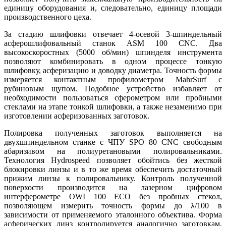
единицу оборудования и, следовательно, единицу площади
производственного цеха.
За стадию шлифовки отвечает 4-осевой 3-шпиндельный
асферошлифовальный станок ASM 100 CNC. Два
высокоскоростных (5000 об/мин) шпинделя инструмента
позволяют комбинировать в одном процессе тонкую
шлифовку, асферизацию и доводку диаметра. Точность формы
измеряется контактным профилометром MahrSurf с
рубиновым щупом. Подобное устройство избавляет от
необходимости пользоваться сферометром или пробными
стеклами на этапе тонкой шлифовки, а также незаменимо при
изготовлении асферизованных заготовок.
Полировка полученных заготовок выполняется на
двухшпиндельном станке с ЧПУ SPO 80 CNC свободным
абаризивом на полиуретановыми полировальниками.
Технология Hydrospeed позволяет обойтись без жесткой
блокировки линзы и в то же время обеспечить достаточный
прижим линзы к полировальнику. Контроль полученной
поверхости производится на лазерном цифровом
интерферометре OWI 100 ECO без пробных стекол,
позволяющем измерить точность формы до λ/100 в
зависимости от применяемого эталонного объектива. Форма
асферических линз контролируется аналогично заготовкам,