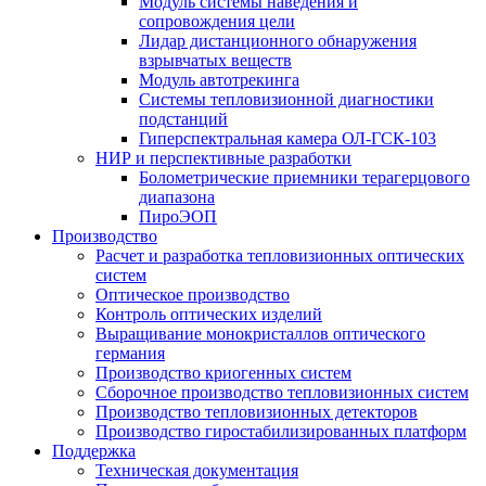
Модуль системы наведения и
сопровождения цели
Лидар дистанционного обнаружения
взрывчатых веществ
Модуль автотрекинга
Cистемы тепловизионной диагностики
подстанций
Гиперспектральная камера ОЛ-ГСК-103
НИР и перспективные разработки
Болометрические приемники терагерцового
диапазона
ПироЭОП
Производство
Расчет и разработка тепловизионных оптических
систем
Оптическое производство
Контроль оптических изделий
Выращивание монокристаллов оптического
германия
Производство криогенных систем
Сборочное производство тепловизионных систем
Производство тепловизионных детекторов
Производство гиростабилизированных платформ
Поддержка
Техническая документация