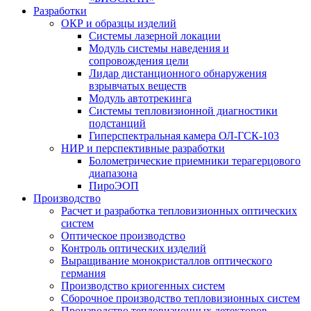
Разработки
ОКР и образцы изделий
Системы лазерной локации
Модуль системы наведения и
сопровождения цели
Лидар дистанционного обнаружения
взрывчатых веществ
Модуль автотрекинга
Cистемы тепловизионной диагностики
подстанций
Гиперспектральная камера ОЛ-ГСК-103
НИР и перспективные разработки
Болометрические приемники терагерцового
диапазона
ПироЭОП
Производство
Расчет и разработка тепловизионных оптических
систем
Оптическое производство
Контроль оптических изделий
Выращивание монокристаллов оптического
германия
Производство криогенных систем
Сборочное производство тепловизионных систем
Производство тепловизионных детекторов