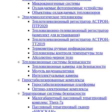
Микрокриогенные системы
Охлаждаемые фотоприемные устройства
Объективы охлаждаемых тепловизоров
Эпидемиологические тепловизоры
Теплотелевизионный регистратор АСТРОН-
ПТР2020
Тепловизионно-телевизионный регистратор
(комплект для встраивания)
Теплотелевизионный регистратор АСТРОН-
ТТ2019
Термометры ручные инфракрасные
Тепловизоры контроля температуры тела
Абсолютно-черное тело
Тепловизионные системы безопасности
Тепловизионные камеры для безопасности
Модуль видеоаналитики
Интеллектуальные камеры
Гиростабилизированные комплексы
Гиростабилизированные платформы
Оптико-электронные комплексы
Терагерцовые системы безопасности
Малогабаритный пассивный терагерцовый
комплекс Therz-7a
Пассивный терагерцовый сканер
«БИОСКАН»