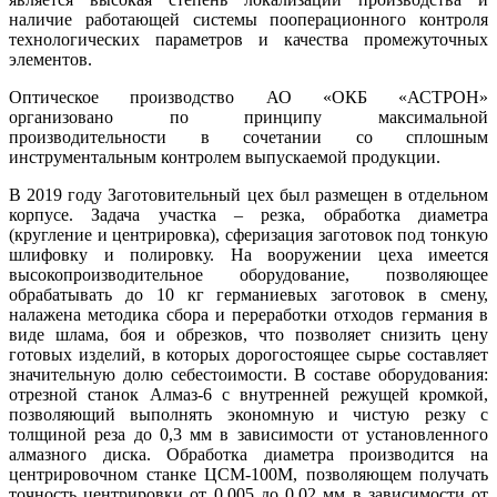
наличие работающей системы пооперационного контроля
технологических параметров и качества промежуточных
элементов.
Оптическое производство АО «ОКБ «АСТРОН»
организовано по принципу максимальной
производительности в сочетании со сплошным
инструментальным контролем выпускаемой продукции.
В 2019 году Заготовительный цех был размещен в отдельном
корпусе. Задача участка – резка, обработка диаметра
(кругление и центрировка), сферизация заготовок под тонкую
шлифовку и полировку. На вооружении цеха имеется
высокопроизводительное оборудование, позволяющее
обрабатывать до 10 кг германиевых заготовок в смену,
налажена методика сбора и переработки отходов германия в
виде шлама, боя и обрезков, что позволяет снизить цену
готовых изделий, в которых дорогостоящее сырье составляет
значительную долю себестоимости. В составе оборудования:
отрезной станок Алмаз-6 с внутренней режущей кромкой,
позволяющий выполнять экономную и чистую резку с
толщиной реза до 0,3 мм в зависимости от установленного
алмазного диска. Обработка диаметра производится на
центрировочном станке ЦСМ-100М, позволяющем получать
точность центрировки от 0,005 до 0,02 мм в зависимости от