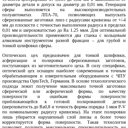
диаметра детали и допуск на диаметр до 0,01 мм. Генерация
сферы выполняется на высокопроизводительных
полуавтоматах ЛПА-70, позволяющих выпускать
сферизованные заготовки линз с радиусами кривизны от +/-4
мм до плоскости с точностью выполнения радиуса в пределах
0,01 мм и шероховатостью до Ra 1.25 мкм. Для оптимальной
производительности применяются два станка с кольцевым
алмазным инструментом разной фракции – для грубой и
тонкой шлифовки сферы.
Оптических цех предназначен для тонкой шлифовки,
асферизации и полировки сферизованных заготовок,
поступающих из заготовительного цеха. В силу специфики,
оптический цех оснащен наиболее современным и точным
обрабатывающим и измерительным оборудованием c ЧПУ
производства OptoTech, Германия. В основе технологического
подхода лежит получение максимально точной заготовки
сферической или асферической формы, по качеству
поверхности и ошибкам формы поверхности
приближающейся к готовой полированной детали
(шероховатость до Ra0,8 и точность формы порядка 1 мкм P-V
по номинальному радиусу кривизны). На этапе полировки
лишь убирается нарушенный слой линзы и более точно
корректируется форма поверхности. Такая технология
позволяет получить максимальную производительность на