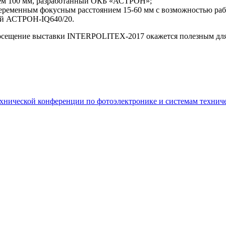
ием 100 мм, разработанный ОКБ «АСТРОН»;
еременным фокусным расстоянием 15-60 мм с возможностью раб
кой АСТРОН-IQ640/20.
о посещение выставки INTERPOLITEX-2017 окажется полезным дл
нической конференции по фотоэлектронике и системам техниче