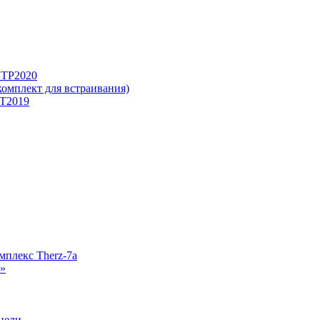
ПТР2020
омплект для встраивания)
Т2019
плекс Therz-7a
»
цели