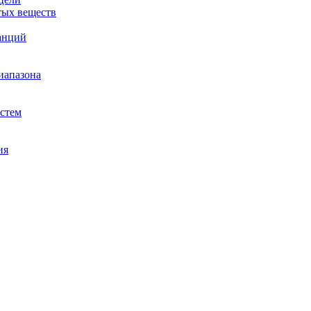
тых веществ
анций
иапазона
истем
ия