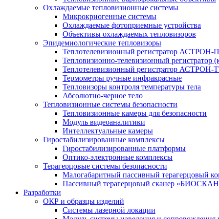
Охлаждаемые тепловизионные системы
Микрокриогенные системы
Охлаждаемые фотоприемные устройства
Объективы охлаждаемых тепловизоров
Эпидемиологические тепловизоры
Теплотелевизионный регистратор АСТРОН-
Тепловизионно-телевизионный регистратор (к
Теплотелевизионный регистратор АСТРОН-Т
Термометры ручные инфракрасные
Тепловизоры контроля температуры тела
Абсолютно-черное тело
Тепловизионные системы безопасности
Тепловизионные камеры для безопасности
Модуль видеоаналитики
Интеллектуальные камеры
Гиростабилизированные комплексы
Гиростабилизированные платформы
Оптико-электронные комплексы
Терагерцовые системы безопасности
Малогабаритный пассивный терагерцовый ком
Пассивный терагерцовый сканер «БИОСКАН
Разработки
ОКР и образцы изделий
Системы лазерной локации
Модуль системы наведения и сопровождения 