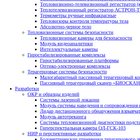
Тепловизионно-телевизионный регистратор (к
Теплотелевизионный регистратор АСТРОН-Т
Термометры ручные инфракрасные
Тепловизоры контроля температуры тела
Абсолютно-черное тело
Тепловизионные системы безопасности
Тепловизионные камеры для безопасности
Модуль видеоаналитики
Интеллектуальные камеры
Гиростабилизированные комплексы
Гиростабилизированные платформы
Оптико-электронные комплексы
Терагерцовые системы безопасности
Малогабаритный пассивный терагерцовый ком
Пассивный терагерцовый сканер «БИОСКАН
Разработки
ОКР и образцы изделий
Системы лазерной локации
Модуль системы наведения и сопровождения 
Лидар дистанционного обнаружения взрывча
Модуль автотрекинга
Cистемы тепловизионной диагностики подст
Гиперспектральная камера ОЛ-ГСК-103
НИР и перспективные разработки
Болометрические приемники терагерцового д