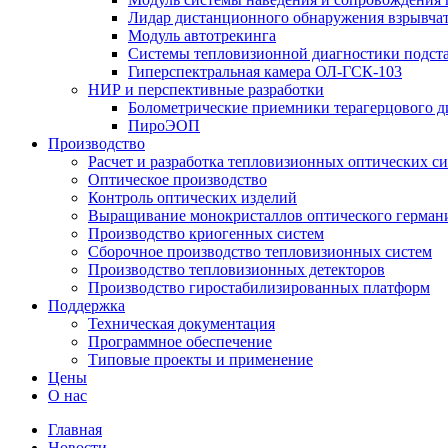
Лидар дистанционного обнаружения взрывча
Модуль автотрекинга
Cистемы тепловизионной диагностики подст
Гиперспектральная камера ОЛ-ГСК-103
НИР и перспективные разработки
Болометрические приемники терагерцового д
ПироЭОП
Производство
Расчет и разработка тепловизионных оптических с
Оптическое производство
Контроль оптических изделий
Выращивание монокристаллов оптического герман
Производство криогенных систем
Сборочное производство тепловизионных систем
Производство тепловизионных детекторов
Производство гиростабилизированных платформ
Поддержка
Техническая документация
Программное обеспечение
Типовые проекты и применение
Цены
О нас
Главная
Новости