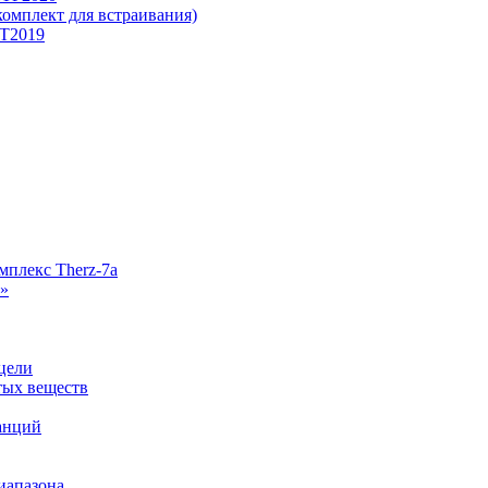
омплект для встраивания)
Т2019
плекс Therz-7a
»
цели
тых веществ
анций
иапазона