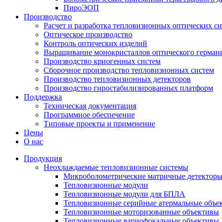
ПироЭОП
Производство
Расчет и разработка тепловизионных оптических с
Оптическое производство
Контроль оптических изделий
Выращивание монокристаллов оптического герман
Производство криогенных систем
Сборочное производство тепловизионных систем
Производство тепловизионных детекторов
Производство гиростабилизированных платформ
Поддержка
Техническая документация
Программное обеспечение
Типовые проекты и применение
Цены
О нас
Продукция
Неохлаждаемые тепловизионные системы
Микроболометрические матричные детектор
Тепловизионные модули
Тепловизионные модули для БПЛА
Тепловизионные серийные атермальные объе
Тепловизионные моторизованные объективы
Тепловизионные вариофокальные объективы