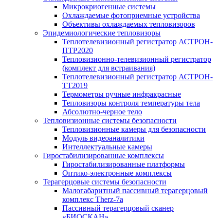
Микрокриогенные системы
Охлаждаемые фотоприемные устройства
Объективы охлаждаемых тепловизоров
Эпидемиологические тепловизоры
Теплотелевизионный регистратор АСТРОН-
ПТР2020
Тепловизионно-телевизионный регистратор
(комплект для встраивания)
Теплотелевизионный регистратор АСТРОН-
ТТ2019
Термометры ручные инфракрасные
Тепловизоры контроля температуры тела
Абсолютно-черное тело
Тепловизионные системы безопасности
Тепловизионные камеры для безопасности
Модуль видеоаналитики
Интеллектуальные камеры
Гиростабилизированные комплексы
Гиростабилизированные платформы
Оптико-электронные комплексы
Терагерцовые системы безопасности
Малогабаритный пассивный терагерцовый
комплекс Therz-7a
Пассивный терагерцовый сканер
«БИОСКАН»