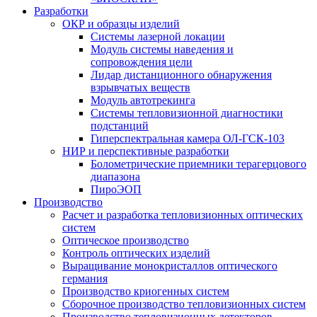
Разработки
ОКР и образцы изделий
Системы лазерной локации
Модуль системы наведения и
сопровождения цели
Лидар дистанционного обнаружения
взрывчатых веществ
Модуль автотрекинга
Cистемы тепловизионной диагностики
подстанций
Гиперспектральная камера ОЛ-ГСК-103
НИР и перспективные разработки
Болометрические приемники терагерцового
диапазона
ПироЭОП
Производство
Расчет и разработка тепловизионных оптических
систем
Оптическое производство
Контроль оптических изделий
Выращивание монокристаллов оптического
германия
Производство криогенных систем
Сборочное производство тепловизионных систем
Производство тепловизионных детекторов