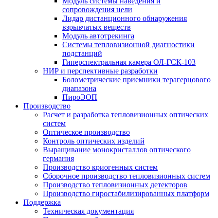
Модуль системы наведения и
сопровождения цели
Лидар дистанционного обнаружения
взрывчатых веществ
Модуль автотрекинга
Cистемы тепловизионной диагностики
подстанций
Гиперспектральная камера ОЛ-ГСК-103
НИР и перспективные разработки
Болометрические приемники терагерцового
диапазона
ПироЭОП
Производство
Расчет и разработка тепловизионных оптических
систем
Оптическое производство
Контроль оптических изделий
Выращивание монокристаллов оптического
германия
Производство криогенных систем
Сборочное производство тепловизионных систем
Производство тепловизионных детекторов
Производство гиростабилизированных платформ
Поддержка
Техническая документация