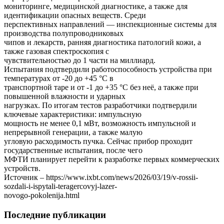
мониторинге, медицинской диагностике, а также для
идентификации опасных веществ. Среди
перспективных направлений — инспекционные системы для
производства полупроводниковых
чипов и лекарств, ранняя диагностика патологий кожи, а
также газовая спектроскопия с
чувствительностью до 1 части на миллиард.
Испытания подтвердили работоспособность устройства при
температурах от -20 до +45 °C в
транспортной таре и от -1 до +35 °C без неё, а также при
повышенной влажности и ударных
нагрузках. По итогам тестов разработчики подтвердили
ключевые характеристики: импульсную
мощность не менее 0,1 мВт, возможность импульсной и
непрерывной генерации, а также малую
угловую расходимость пучка. Сейчас прибор проходит
государственные испытания, после чего
МФТИ планирует перейти к разработке первых коммерческих
устройств.
Источник – https://www.ixbt.com/news/2026/03/19/v-rossii-
sozdali-i-ispytali-teragercovyj-lazer-
novogo-pokolenija.html
Последние публикации