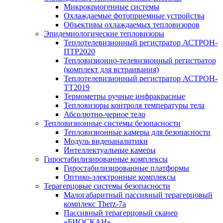
Микрокриогенные системы
Охлаждаемые фотоприемные устройства
Объективы охлаждаемых тепловизоров
Эпидемиологические тепловизоры
Теплотелевизионный регистратор АСТРОН-
ПТР2020
Тепловизионно-телевизионный регистратор
(комплект для встраивания)
Теплотелевизионный регистратор АСТРОН-
ТТ2019
Термометры ручные инфракрасные
Тепловизоры контроля температуры тела
Абсолютно-черное тело
Тепловизионные системы безопасности
Тепловизионные камеры для безопасности
Модуль видеоаналитики
Интеллектуальные камеры
Гиростабилизированные комплексы
Гиростабилизированные платформы
Оптико-электронные комплексы
Терагерцовые системы безопасности
Малогабаритный пассивный терагерцовый
комплекс Therz-7a
Пассивный терагерцовый сканер
«БИОСКАН»