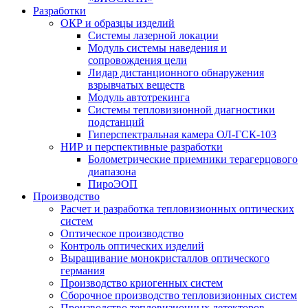
Разработки
ОКР и образцы изделий
Системы лазерной локации
Модуль системы наведения и
сопровождения цели
Лидар дистанционного обнаружения
взрывчатых веществ
Модуль автотрекинга
Cистемы тепловизионной диагностики
подстанций
Гиперспектральная камера ОЛ-ГСК-103
НИР и перспективные разработки
Болометрические приемники терагерцового
диапазона
ПироЭОП
Производство
Расчет и разработка тепловизионных оптических
систем
Оптическое производство
Контроль оптических изделий
Выращивание монокристаллов оптического
германия
Производство криогенных систем
Сборочное производство тепловизионных систем
Производство тепловизионных детекторов