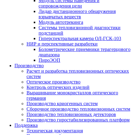
Модуль системы наведения и
сопровождения цели
Лидар дистанционного обнаружения
взрывчатых веществ
Модуль автотрекинга
Cистемы тепловизионной диагностики
подстанций
Гиперспектральная камера ОЛ-ГСК-103
НИР и перспективные разработки
Болометрические приемники терагерцового
диапазона
ПироЭОП
Производство
Расчет и разработка тепловизионных оптических
систем
Оптическое производство
Контроль оптических изделий
Выращивание монокристаллов оптического
германия
Производство криогенных систем
Сборочное производство тепловизионных систем
Производство тепловизионных детекторов
Производство гиростабилизированных платформ
Поддержка
Техническая документация