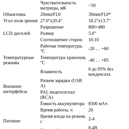
Чувствительность
<50
матрицы, мК
Объективы
20mm/FI,0
30mm/FI,0*
Угол поля зрения
27.0°x20.4°
18.2°x13.7°
Разрешение
800×480
LCD дисплей
Размер
5.0”
Соотношение сторон
16:10
Рабочая температура,
-20 … +60
°C
Температурные
Температура хранения,
-40 … +85
режимы
°C
0 до 95% без
Влажность
конденсата
Разъем зарядки (USB
A)
Внешние
интерфейсы
PAL видеосигнал
(RCA)
Ёмкость аккумулятора
8500 мАч
Время работы, ч
20
Время входа на режим,
2-4
Питание
с
8.4В