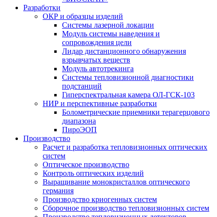
Разработки
ОКР и образцы изделий
Системы лазерной локации
Модуль системы наведения и
сопровождения цели
Лидар дистанционного обнаружения
взрывчатых веществ
Модуль автотрекинга
Cистемы тепловизионной диагностики
подстанций
Гиперспектральная камера ОЛ-ГСК-103
НИР и перспективные разработки
Болометрические приемники терагерцового
диапазона
ПироЭОП
Производство
Расчет и разработка тепловизионных оптических
систем
Оптическое производство
Контроль оптических изделий
Выращивание монокристаллов оптического
германия
Производство криогенных систем
Сборочное производство тепловизионных систем
Производство тепловизионных детекторов