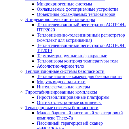
Микрокриогенные системы
Охлаждаемые фотоприемные устройства
Объективы охлаждаемых тепловизоров
Эпидемиологические тепловизоры
Теплотелевизионный регистратор АСТРОН-
ПТР2020
Тепловизионно-телевизионный регистратор
(комплект для встраивания)
Теплотелевизионный регистратор АСТРОН-
ТТ2019
Термометры ручные инфракрасные
Тепловизоры контроля температуры тела
Абсолютно-черное тело
Тепловизионные системы безопасности
Тепловизионные камеры для безопасности
Модуль видеоаналитики
Интеллектуальные камеры
Гиростабилизированные комплексы
Гиростабилизированные платформы
Оптико-электронные комплексы
Терагерцовые системы безопасности
Малогабаритный пассивный терагерцовый
комплекс Therz-7a
Пассивный терагерцовый сканер
«БИОСКАН»