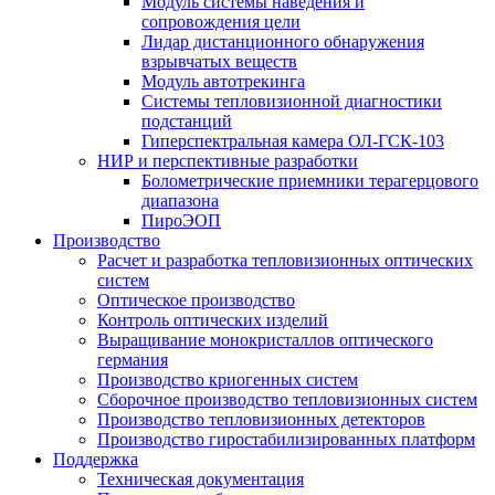
Модуль системы наведения и
сопровождения цели
Лидар дистанционного обнаружения
взрывчатых веществ
Модуль автотрекинга
Cистемы тепловизионной диагностики
подстанций
Гиперспектральная камера ОЛ-ГСК-103
НИР и перспективные разработки
Болометрические приемники терагерцового
диапазона
ПироЭОП
Производство
Расчет и разработка тепловизионных оптических
систем
Оптическое производство
Контроль оптических изделий
Выращивание монокристаллов оптического
германия
Производство криогенных систем
Сборочное производство тепловизионных систем
Производство тепловизионных детекторов
Производство гиростабилизированных платформ
Поддержка
Техническая документация