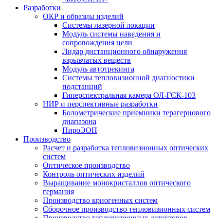
Разработки
ОКР и образцы изделий
Системы лазерной локации
Модуль системы наведения и
сопровождения цели
Лидар дистанционного обнаружения
взрывчатых веществ
Модуль автотрекинга
Cистемы тепловизионной диагностики
подстанций
Гиперспектральная камера ОЛ-ГСК-103
НИР и перспективные разработки
Болометрические приемники терагерцового
диапазона
ПироЭОП
Производство
Расчет и разработка тепловизионных оптических
систем
Оптическое производство
Контроль оптических изделий
Выращивание монокристаллов оптического
германия
Производство криогенных систем
Сборочное производство тепловизионных систем
Производство тепловизионных детекторов