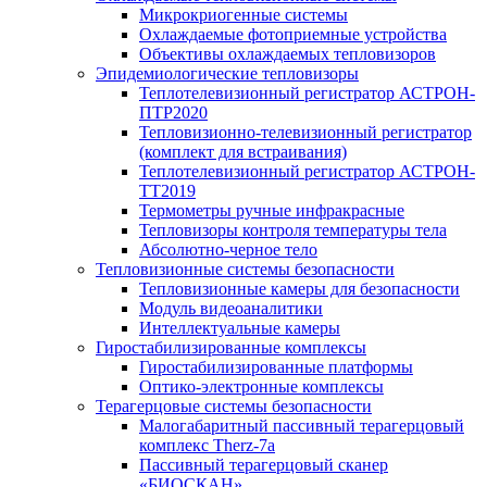
Микрокриогенные системы
Охлаждаемые фотоприемные устройства
Объективы охлаждаемых тепловизоров
Эпидемиологические тепловизоры
Теплотелевизионный регистратор АСТРОН-
ПТР2020
Тепловизионно-телевизионный регистратор
(комплект для встраивания)
Теплотелевизионный регистратор АСТРОН-
ТТ2019
Термометры ручные инфракрасные
Тепловизоры контроля температуры тела
Абсолютно-черное тело
Тепловизионные системы безопасности
Тепловизионные камеры для безопасности
Модуль видеоаналитики
Интеллектуальные камеры
Гиростабилизированные комплексы
Гиростабилизированные платформы
Оптико-электронные комплексы
Терагерцовые системы безопасности
Малогабаритный пассивный терагерцовый
комплекс Therz-7a
Пассивный терагерцовый сканер
«БИОСКАН»