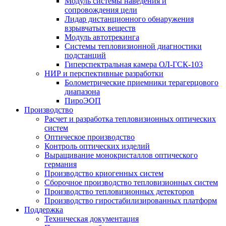
Модуль системы наведения и
сопровождения цели
Лидар дистанционного обнаружения
взрывчатых веществ
Модуль автотрекинга
Cистемы тепловизионной диагностики
подстанций
Гиперспектральная камера ОЛ-ГСК-103
НИР и перспективные разработки
Болометрические приемники терагерцового
диапазона
ПироЭОП
Производство
Расчет и разработка тепловизионных оптических
систем
Оптическое производство
Контроль оптических изделий
Выращивание монокристаллов оптического
германия
Производство криогенных систем
Сборочное производство тепловизионных систем
Производство тепловизионных детекторов
Производство гиростабилизированных платформ
Поддержка
Техническая документация